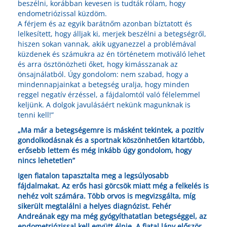
beszélni, korábban kevesen is tudták rólam, hogy
endometriózissal küzdöm.
A férjem és az egyik barátnőm azonban bíztatott és
lelkesített, hogy álljak ki, merjek beszélni a betegségről,
hiszen sokan vannak, akik ugyanezzel a problémával
küzdenek és számukra az én történetem motiváló lehet
és arra ösztönözheti őket, hogy kimásszanak az
önsajnálatból. Úgy gondolom: nem szabad, hogy a
mindennapjainkat a betegség uralja, hogy minden
reggel negatív érzéssel, a fájdalomtól való félelemmel
keljünk. A dolgok javulásáért nekünk magunknak is
tenni kell!”
„Ma már a betegségemre is másként tekintek, a pozitív
gondolkodásnak és a sportnak köszönhetően kitartóbb,
erősebb lettem és még inkább úgy gondolom, hogy
nincs lehetetlen”
Igen fiatalon tapasztalta meg a legsúlyosabb
fájdalmakat. Az erős hasi görcsök miatt még a felkelés is
nehéz volt számára. Több orvos is megvizsgálta, míg
sikerült megtalálni a helyes diagnózist. Fehér
Andreának egy ma még gyógyíthatatlan betegséggel, az
endometriózissal kell együtt élnie. A fiatal lány először