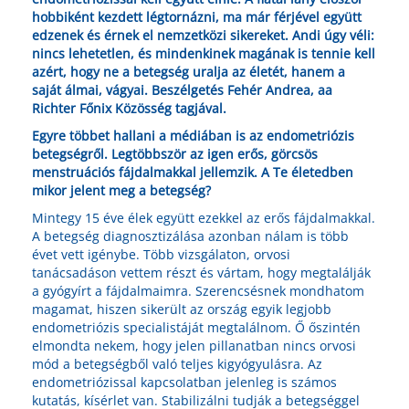
hobbiként kezdett légtornázni, ma már férjével együtt
edzenek és érnek el nemzetközi sikereket. Andi úgy véli:
nincs lehetetlen, és mindenkinek magának is tennie kell
azért, hogy ne a betegség uralja az életét, hanem a
saját álmai, vágyai. Beszélgetés Fehér Andrea, aa
Richter Főnix Közösség tagjával.
Egyre többet hallani a médiában is az endometriózis
betegségről. Legtöbbször az igen erős, görcsös
menstruációs fájdalmakkal jellemzik. A Te életedben
mikor jelent meg a betegség?
Mintegy 15 éve élek együtt ezekkel az erős fájdalmakkal.
A betegség diagnosztizálása azonban nálam is több
évet vett igénybe. Több vizsgálaton, orvosi
tanácsadáson vettem részt és vártam, hogy megtalálják
a gyógyírt a fájdalmaimra. Szerencsésnek mondhatom
magamat, hiszen sikerült az ország egyik legjobb
endometriózis specialistáját megtalálnom. Ő őszintén
elmondta nekem, hogy jelen pillanatban nincs orvosi
mód a betegségből való teljes kigyógyulásra. Az
endometriózissal kapcsolatban jelenleg is számos
kutatás, kísérlet van. Stabilizálni tudják a betegséggel