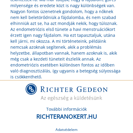
milyensége és eredete közt is nagy különbségek van.
Nagyon fontos üzenetnek gondolom, hogy a nőknek
nem kell beletörődniük a fájdalomba, és nem szabad
elhinniük azt se, ha azt mondják nekik, hogy túloznak.
Az endometriózis első tünete a havi menstruációkort
érzett igen nagy fájdalom. Ha ezt tapasztaljuk, utána
kell járni, mi okozza. A mi történeteink, példáink
nemcsak azoknak segítenek, akik a problémás
helyzetbe, állapotban vannak, hanem azoknak is, akik
még csak a kezdeti tüneteit észlelik annak. Az
endometriózis esetében különösen fontos az időben
való diagnosztizálás, így ugyanis a betegség súlyossága
is csökkenthető.
További információk
RICHTERANOKERT.HU
Adatvédelem