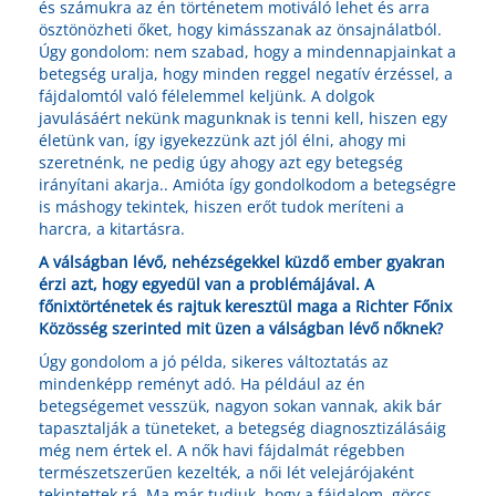
és számukra az én történetem motiváló lehet és arra
ösztönözheti őket, hogy kimásszanak az önsajnálatból.
Úgy gondolom: nem szabad, hogy a mindennapjainkat a
betegség uralja, hogy minden reggel negatív érzéssel, a
fájdalomtól való félelemmel keljünk. A dolgok
javulásáért nekünk magunknak is tenni kell, hiszen egy
életünk van, így igyekezzünk azt jól élni, ahogy mi
szeretnénk, ne pedig úgy ahogy azt egy betegség
irányítani akarja.. Amióta így gondolkodom a betegségre
is máshogy tekintek, hiszen erőt tudok meríteni a
harcra, a kitartásra.
A válságban lévő, nehézségekkel küzdő ember gyakran
érzi azt, hogy egyedül van a problémájával. A
főnixtörténetek és rajtuk keresztül maga a Richter Főnix
Közösség szerinted mit üzen a válságban lévő nőknek?
Úgy gondolom a jó példa, sikeres változtatás az
mindenképp reményt adó. Ha például az én
betegségemet vesszük, nagyon sokan vannak, akik bár
tapasztalják a tüneteket, a betegség diagnosztizálásáig
még nem értek el. A nők havi fájdalmát régebben
természetszerűen kezelték, a női lét velejárójaként
tekintettek rá. Ma már tudjuk, hogy a fájdalom, görcs