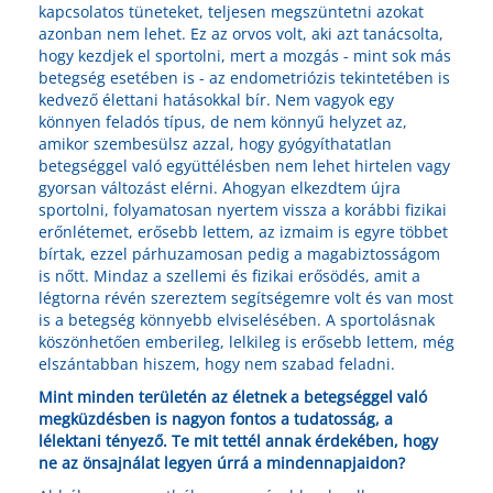
kapcsolatos tüneteket, teljesen megszüntetni azokat
azonban nem lehet. Ez az orvos volt, aki azt tanácsolta,
hogy kezdjek el sportolni, mert a mozgás - mint sok más
betegség esetében is - az endometriózis tekintetében is
kedvező élettani hatásokkal bír. Nem vagyok egy
könnyen feladós típus, de nem könnyű helyzet az,
amikor szembesülsz azzal, hogy gyógyíthatatlan
betegséggel való együttélésben nem lehet hirtelen vagy
gyorsan változást elérni. Ahogyan elkezdtem újra
sportolni, folyamatosan nyertem vissza a korábbi fizikai
erőnlétemet, erősebb lettem, az izmaim is egyre többet
bírtak, ezzel párhuzamosan pedig a magabiztosságom
is nőtt. Mindaz a szellemi és fizikai erősödés, amit a
légtorna révén szereztem segítségemre volt és van most
is a betegség könnyebb elviselésében. A sportolásnak
köszönhetően emberileg, lelkileg is erősebb lettem, még
elszántabban hiszem, hogy nem szabad feladni.
Mint minden területén az életnek a betegséggel való
megküzdésben is nagyon fontos a tudatosság, a
lélektani tényező. Te mit tettél annak érdekében, hogy
ne az önsajnálat legyen úrrá a mindennapjaidon?