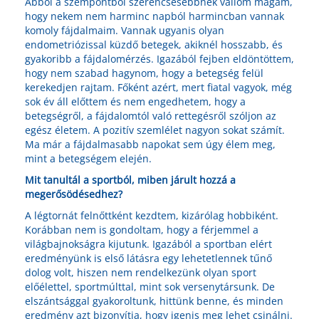
Abból a szempontból szerencsésebbnek vallom magam,
hogy nekem nem harminc napból harmincban vannak
komoly fájdalmaim. Vannak ugyanis olyan
endometriózissal küzdő betegek, akiknél hosszabb, és
gyakoribb a fájdalomérzés. Igazából fejben eldöntöttem,
hogy nem szabad hagynom, hogy a betegség felül
kerekedjen rajtam. Főként azért, mert fiatal vagyok, még
sok év áll előttem és nem engedhetem, hogy a
betegségről, a fájdalomtól való rettegésről szóljon az
egész életem. A pozitív szemlélet nagyon sokat számít.
Ma már a fájdalmasabb napokat sem úgy élem meg,
mint a betegségem elején.
Mit tanultál a sportból, miben járult hozzá a
megerősödésedhez?
A légtornát felnőttként kezdtem, kizárólag hobbiként.
Korábban nem is gondoltam, hogy a férjemmel a
világbajnokságra kijutunk. Igazából a sportban elért
eredményünk is első látásra egy lehetetlennek tűnő
dolog volt, hiszen nem rendelkezünk olyan sport
előélettel, sportmúlttal, mint sok versenytársunk. De
elszántsággal gyakoroltunk, hittünk benne, és minden
eredmény azt bizonyítja, hogy igenis meg lehet csinálni.