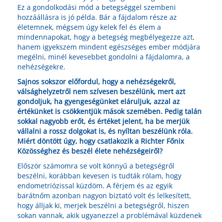
Ez a gondolkodási mód a betegséggel szembeni
hozzáállásra is jó példa. Bár a fájdalom része az
életemnek, mégsem úgy kelek fel és élem a
mindennapokat, hogy a betegség megbélyegezze azt,
hanem igyekszem mindent egészséges ember módjára
megélni, minél kevesebbet gondolni a fájdalomra, a
nehézségekre.
Sajnos sokszor előfordul, hogy a nehézségekről,
válsághelyzetről nem szívesen beszélünk, mert azt
gondoljuk, ha gyengeségünket eláruljuk, azzal az
értékünket is csökkentjük mások szemében. Pedig talán
sokkal nagyobb erőt, és értéket jelent, ha be merjük
vállalni a rossz dolgokat is, és nyíltan beszélünk róla.
Miért döntött úgy, hogy csatlakozik a Richter Főnix
Közösséghez és beszél élete nehézségeiről?
Először számomra se volt könnyű a betegségről
beszélni, korábban kevesen is tudták rólam, hogy
endometriózissal küzdöm. A férjem és az egyik
barátnőm azonban nagyon biztató volt és lelkesített,
hogy álljak ki, merjek beszélni a betegségről, hiszen
sokan vannak, akik ugyanezzel a problémával küzdenek